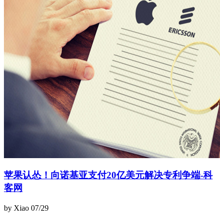
苹果认怂！向诺基亚支付20亿美元解决专利争端-科
客网
by Xiao
07/29