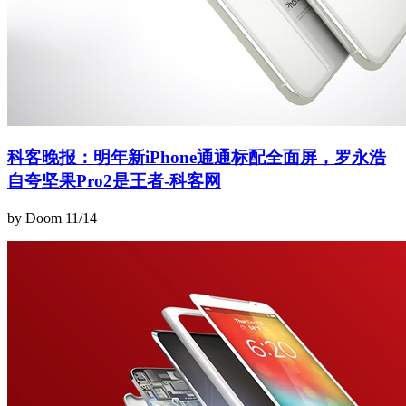
科客晚报：明年新iPhone通通标配全面屏，罗永浩
自夸坚果Pro2是王者-科客网
by Doom
11/14