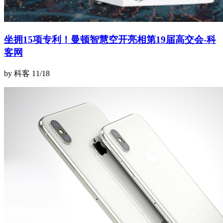
坐拥15项专利！曼顿智慧空开亮相第19届高交会-科
客网
by 科客
11/18