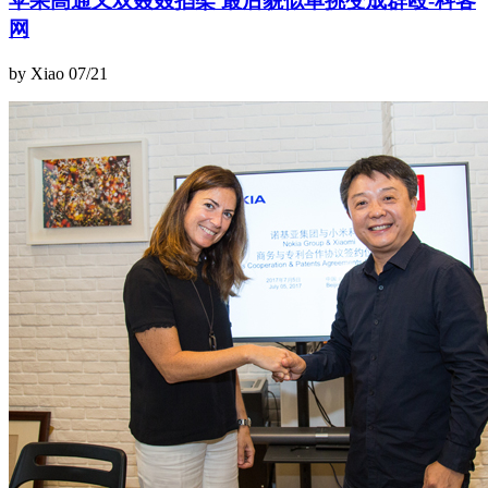
苹果高通又双叒叕掐架 最后貌似单挑变成群殴-科客
网
by Xiao
07/21