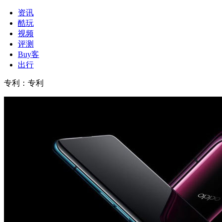
资讯
酷玩
视频
评测
Buy客
出行
专利
：
专利