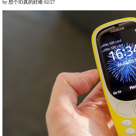
by 想个ID真的好难
02/27