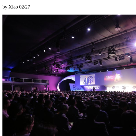
by Xiao
02/27