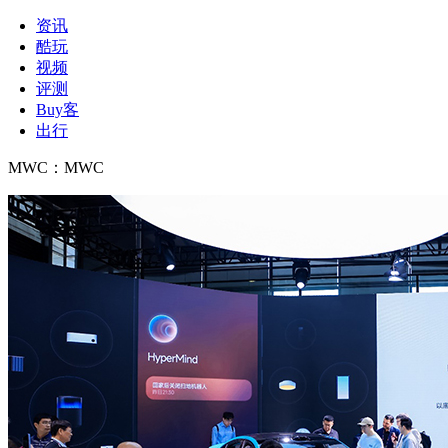
资讯
酷玩
视频
评测
Buy客
出行
MWC
：
MWC