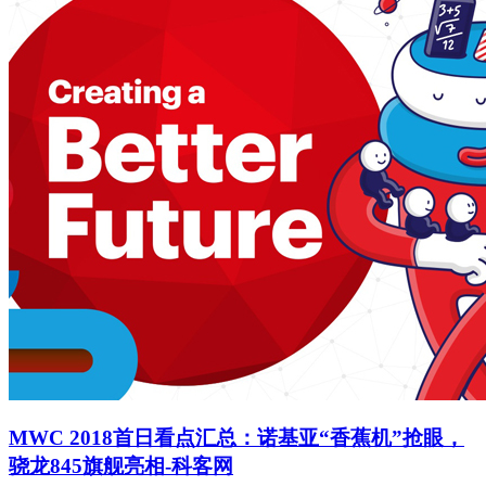
MWC 2018首日看点汇总：诺基亚“香蕉机”抢眼，
骁龙845旗舰亮相-科客网