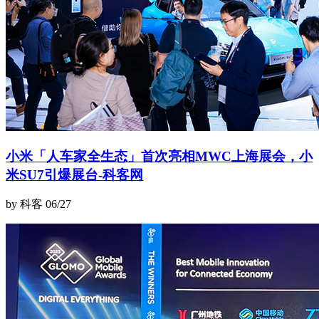
小米「人车家全生态」首次亮相MWC上海展会，小
米SU7引爆展台-科客网
by 科客
06/27