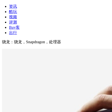
资讯
酷玩
视频
评测
Buy客
出行
骁龙
：
骁龙，Snapdragon，处理器