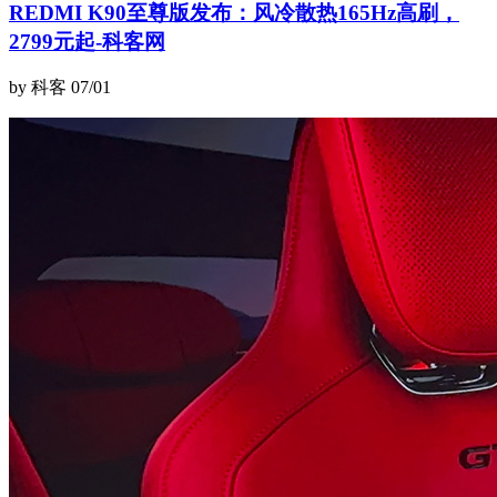
REDMI K90至尊版发布：风冷散热165Hz高刷，
2799元起-科客网
by 科客
07/01