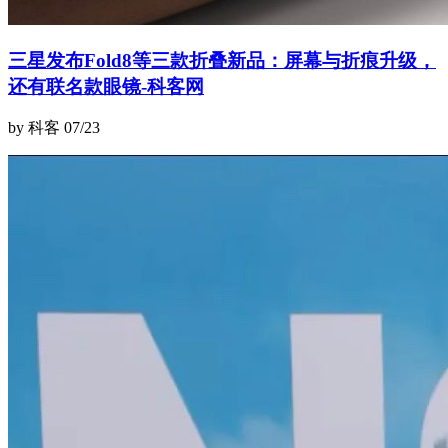
三星发布Fold8等三款折叠新品：屏幕与折痕升级，
还有联名款眼镜-科客网
by 科客
07/23