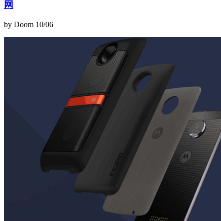
网
by Doom
10/06