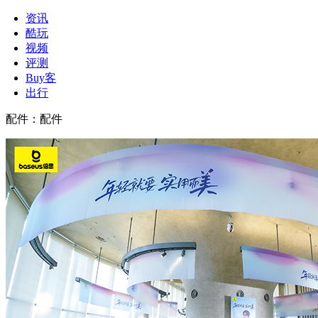
资讯
酷玩
视频
评测
Buy客
出行
配件
：
配件