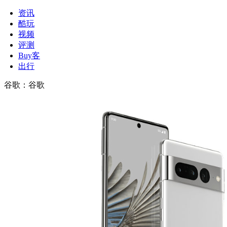
资讯
酷玩
视频
评测
Buy客
出行
谷歌
：
谷歌