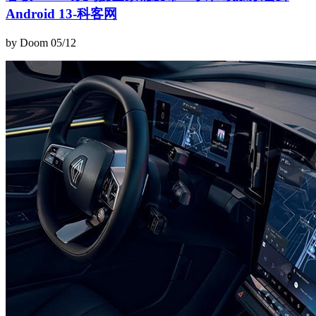
Android 13-科客网
by Doom
05/12