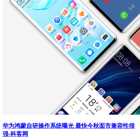
华为鸿蒙自研操作系统曝光 最快今秋面市兼容性很
强-科客网