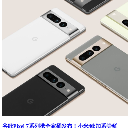
谷歌Pixel 7系列携全家桶发布！小米/欧加系尝鲜